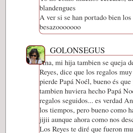
blandengues
A ver si se han portado bien los
besazooooooo
GOLONSEGUS
Ana, mi hija tambien se queja d
Reyes, dice que los regalos muy j
pierde Papá Noél, bueno és que 
tambien huviera hecho Papá Noél
regalos seguidos... es verdad 
los tiempos, pero bueno como h
jijii aunque ahora como nos des
Los Reyes te diré que fueron m