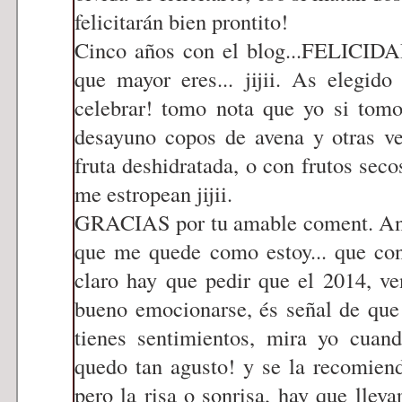
felicitarán bien prontito!
Cinco años con el blog...FELICIDA
que mayor eres... jijii. As elegid
celebrar! tomo nota que yo si tomo
desayuno copos de avena y otras ve
fruta deshidratada, o con frutos secos
me estropean jijii.
GRACIAS por tu amable coment. Ana,
que me quede como estoy... que con 
claro hay que pedir que el 2014, v
bueno emocionarse, és señal de que 
tienes sentimientos, mira yo cuan
quedo tan agusto! y se la recomiendo
pero la risa o sonrisa, hay que llev