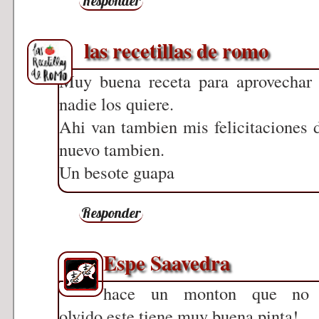
Responder
las recetillas de romo
Muy buena receta para aprovechar 
nadie los quiere.
Ahi van tambien mis felicitaciones do
nuevo tambien.
Un besote guapa
Responder
Espe Saavedra
hace un monton que no h
olvido.este tiene muy buena pinta!