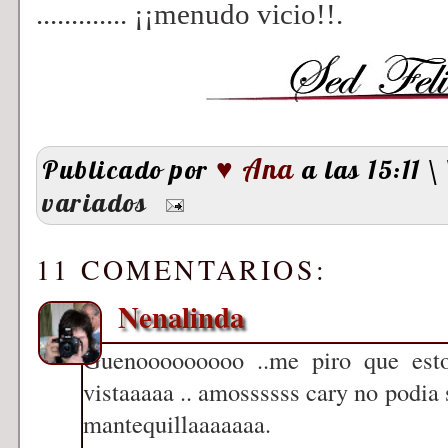
............. ¡¡menudo vicio!!.
♥ Ana
Publicado por
a las 15:11
\
variados
11 COMENTARIOS:
Nenalinda
Guenooooooooo ..me piro que est
vistaaaaa .. amossssss cary no podia 
mantequillaaaaaaa.