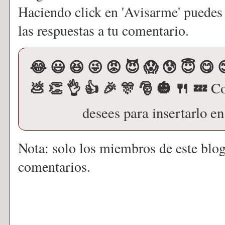
Haciendo click en 'Avisarme' puedes
las respuestas a tu comentario.
😂 😃 😆 😜 😡 😈 😱 😰 😇 😋 
💩 👏 👌 👍 🎉 🎊 🎅 🎃 🍴 💤
Co
desees para insertarlo e
Nota: solo los miembros de este blo
comentarios.