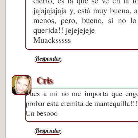
cierto, es la que se ve en la f
jajajajajaja y, está muy buena, 
menos, pero, bueno, si no lo 
querida!! jejejejeje
Muacksssss
Responder
Cris
Pues a mi no me importa que engord
probar esta cremita de mantequilla!!!
Un besooo
Responder