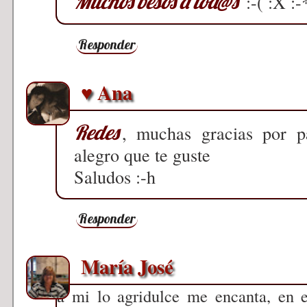
Muchos besos a tod@s
:-( :X :-
Responder
♥ Ana
Redes
, muchas gracias por 
alegro que te guste
Saludos :-h
Responder
María José
a mi lo agridulce me encanta, en 