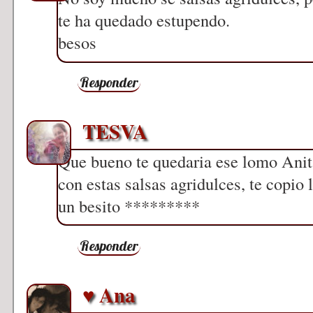
te ha quedado estupendo.
besos
Responder
TESVA
Que bueno te quedaria ese lomo Anit
con estas salsas agridulces, te copio 
un besito *********
Responder
♥ Ana