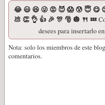
😂 😃 😆 😜 😡 😈 😱 😰 😇 😋 
💩 👏 👌 👍 🎉 🎊 🎅 🎃 🍴 💤
Co
desees para insertarlo e
Nota: solo los miembros de este blo
comentarios.