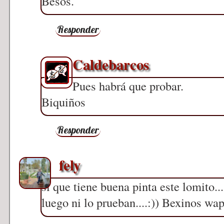
Besos.
Responder
Caldebarcos
Pues habrá que probar.
Biquiños
Responder
fely
si que tiene buena pinta este lomito..
luego ni lo prueban....:)) Bexinos wa