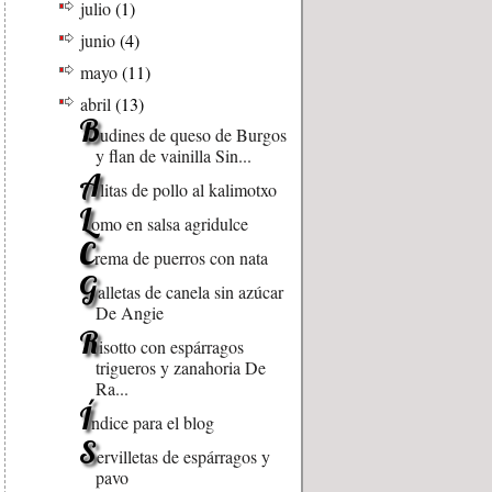
julio
(1)
junio
(4)
mayo
(11)
abril
(13)
B
udines de queso de Burgos
y flan de vainilla Sin...
A
litas de pollo al kalimotxo
L
omo en salsa agridulce
C
rema de puerros con nata
G
alletas de canela sin azúcar
De Angie
R
isotto con espárragos
trigueros y zanahoria De
Ra...
Í
ndice para el blog
S
ervilletas de espárragos y
pavo