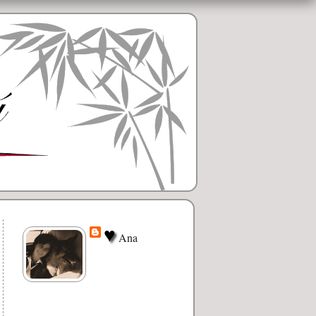
♥
Ana