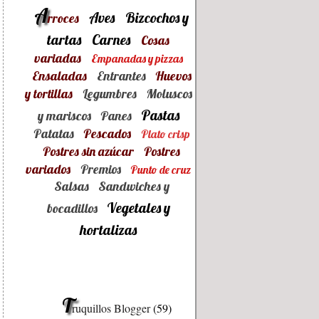
A
Aves
Bizcochos y
rroces
tartas
Carnes
Cosas
variadas
Empanadas y pizzas
Ensaladas
Entrantes
Huevos
y tortillas
Legumbres
Moluscos
Pastas
y mariscos
Panes
Patatas
Pescados
Plato crisp
Postres sin azúcar
Postres
variados
Premios
Punto de cruz
Salsas
Sandwiches y
Vegetales y
bocadillos
hortalizas
T
ruquillos Blogger
(59)