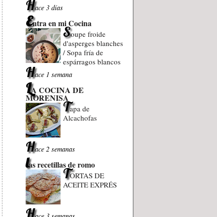
H
ace 3 días
E
ntra en mi Cocina
S
oupe froide
d'asperges blanches
/ Sopa fría de
espárragos blancos
H
ace 1 semana
L
A COCINA DE
MORENISA
T
apa de
Alcachofas
H
ace 2 semanas
l
as recetillas de romo
T
ORTAS DE
ACEITE EXPRÉS
H
ace 3 semanas