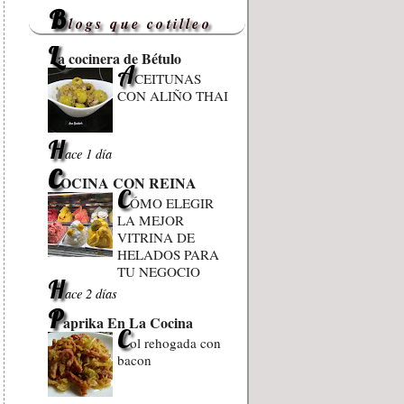
B
logs que cotilleo
L
a cocinera de Bétulo
A
CEITUNAS
CON ALIÑO THAI
H
ace 1 día
C
OCINA CON REINA
C
ÓMO ELEGIR
LA MEJOR
VITRINA DE
HELADOS PARA
TU NEGOCIO
H
ace 2 días
P
aprika En La Cocina
C
ol rehogada con
bacon