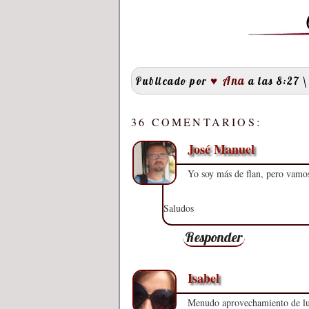
♥ Ana
Publicado por
a las 8:27
\
36 COMENTARIOS:
José Manuel
Yo soy más de flan, pero vamos
Saludos
Responder
Isabel
Menudo aprovechamiento de lujo.