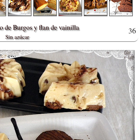
 de Burgos y flan de vainilla
36
Sin azúcar