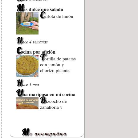
M
ás dulce que salado
C
arlota de limón
H
ace 4 semanas
C
ocina por afición
T
ortilla de patatas
con jamón y
chorizo picante
H
ace 1 mes
U
na mariposa en mi cocina
B
izcocho de
zanahoria y
manzana
H
ace 2 meses
M
A
e acompañan
cordes Culinarios