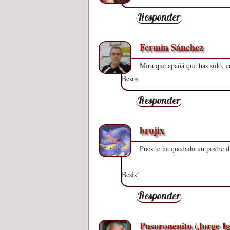
Responder
Fermin Sánchez
Mira que apañá que has sido, c
Besos.
Responder
brujix
Pues te ha quedado un postre d
Besis!
Responder
Pusoronenito (Jorge Ig