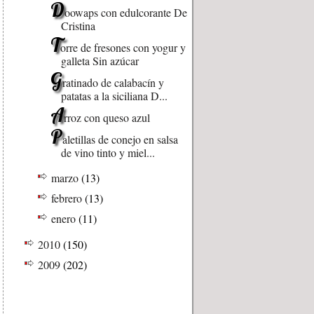
D
oowaps con edulcorante De
Cristina
T
orre de fresones con yogur y
galleta Sin azúcar
G
ratinado de calabacín y
patatas a la siciliana D...
A
rroz con queso azul
P
aletillas de conejo en salsa
de vino tinto y miel...
marzo
(13)
febrero
(13)
enero
(11)
2010
(150)
2009
(202)