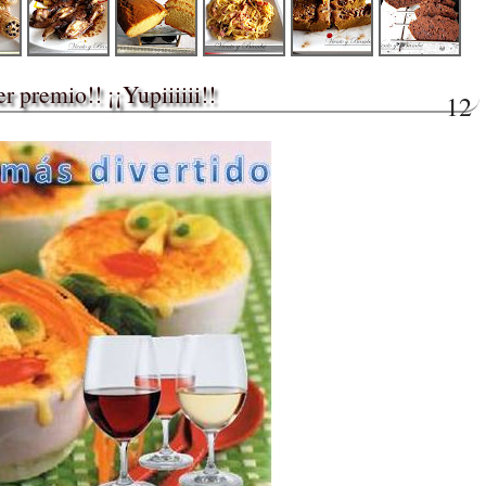
r premio!! ¡¡Yupiiiiii!!
12