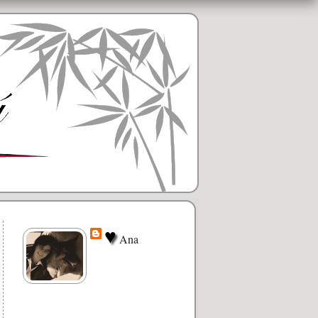
♥
Ana