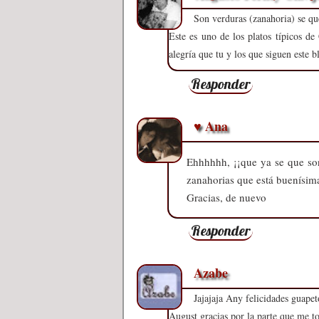
Son verduras (zanahoria) se qu
Este es uno de los platos típicos d
alegría que tu y los que siguen este 
Responder
♥ Ana
Ehhhhhh, ¡¡que ya se que son 
zanahorias que está buenísima,
Gracias, de nuevo
Responder
Azabe
Jajajaja Any felicidades guape
August gracias por la parte que me to