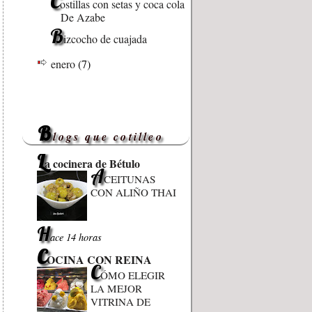
C
ostillas con setas y coca cola
De Azabe
B
izcocho de cuajada
enero
(7)
B
logs que cotilleo
L
a cocinera de Bétulo
A
CEITUNAS
CON ALIÑO THAI
H
ace 14 horas
C
OCINA CON REINA
C
ÓMO ELEGIR
LA MEJOR
VITRINA DE