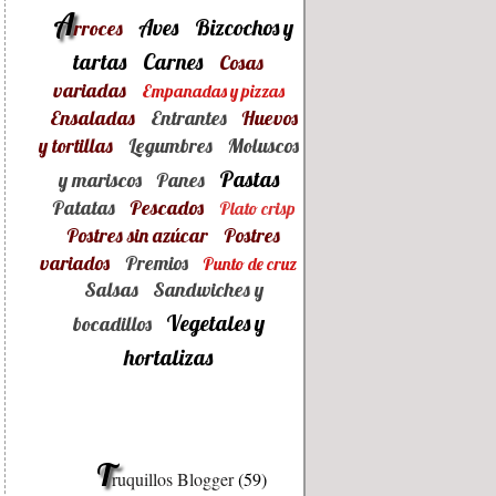
A
Aves
Bizcochos y
rroces
tartas
Carnes
Cosas
variadas
Empanadas y pizzas
Ensaladas
Entrantes
Huevos
y tortillas
Legumbres
Moluscos
Pastas
y mariscos
Panes
Patatas
Pescados
Plato crisp
Postres sin azúcar
Postres
variados
Premios
Punto de cruz
Salsas
Sandwiches y
Vegetales y
bocadillos
hortalizas
T
ruquillos Blogger
(59)