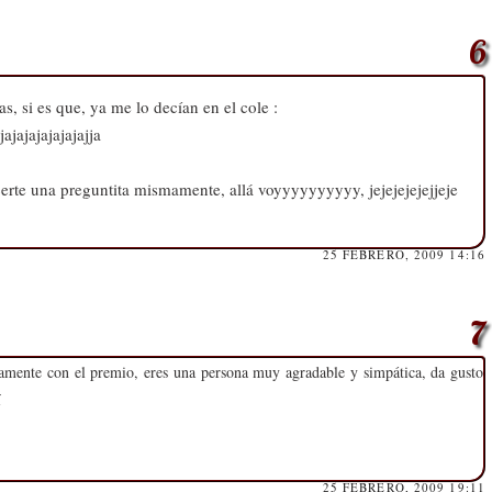
s, si es que, ya me lo decían en el cole :
jajajajajajajajja
erte una preguntita mismamente, allá voyyyyyyyyyy, jejejejejejjeje
25 FEBRERO, 2009 14:16
amente con el premio, eres una persona muy agradable y simpática, da gusto
í
25 FEBRERO, 2009 19:11