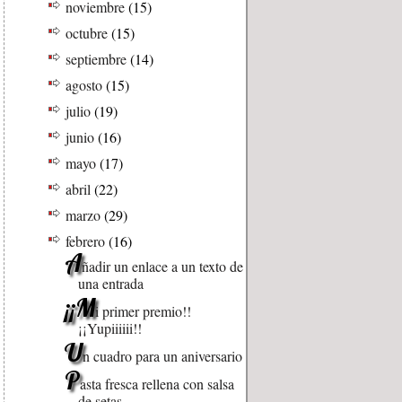
noviembre
(15)
octubre
(15)
septiembre
(14)
agosto
(15)
julio
(19)
junio
(16)
mayo
(17)
abril
(22)
marzo
(29)
febrero
(16)
A
ñadir un enlace a un texto de
una entrada
¡¡M
i primer premio!!
¡¡Yupiiiiii!!
U
n cuadro para un aniversario
P
asta fresca rellena con salsa
de setas