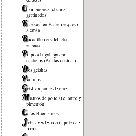
C
hampiñones rellenos
gratinados
K
äsekuchen Pastel de queso
alemán
B
ocadillo de salchicha
especial
P
ulpo a la gallega con
cachelos (Patatas cocidas)
D
os geishas
P
anninis
G
eisha a punto de cruz
M
uslitos de pollo al cilantro y
pimentón
C
allos Buenísimos
J
udías verdes con taquitos de
pavo