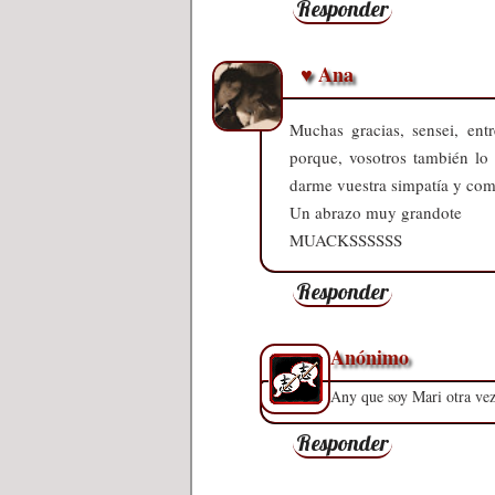
Responder
♥ Ana
Muchas gracias, sensei, ent
porque, vosotros también lo 
darme vuestra simpatía y co
Un abrazo muy grandote
MUACKSSSSSS
Responder
Anónimo
Any que soy Mari otra vez
Responder