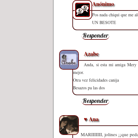
Anónimo
Pos nada chiqui que me al
UN BESOTE
Responder
Azabe
Anda, si esta mi amiga Mery p
mejor.
Otra vez felicidades canija
Besazos pa las dos
Responder
♥ Ana
MARIIIIIII, jolines ¡¡que ped