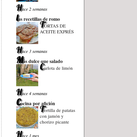
H
ace 2 semanas
l
as recetillas de romo
T
ORTAS DE
ACEITE EXPRÉS
H
ace 3 semanas
M
ás dulce que salado
C
arlota de limón
H
ace 4 semanas
C
ocina por afición
T
ortilla de patatas
con jamón y
chorizo picante
H
ace 1 mes