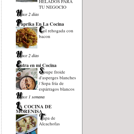
HELADOS PARA
TU NEGOCIO
H
ace 2 días
P
aprika En La Cocina
C
ol rehogada con
bacon
H
ace 2 días
E
ntra en mi Cocina
S
oupe froide
d'asperges blanches
/ Sopa fría de
espárragos blancos
H
ace 1 semana
L
A COCINA DE
MORENISA
T
apa de
Alcachofas