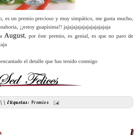
to, es un premio precioso y muy simpático, me gusta mucho,
nahoria, ¡¡estoy guapísima!! jajajajajajajajajajajaja
August
 a
, por éste premio, es genial, es que no paro de
jaja
encantado el detalle que has tenido conmigo
0
\
\
Etiquetas:
Premios
o