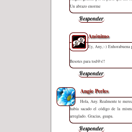
Un abrazo enorme
Responder
Anónimo
Ey, Any,:-) Enhorabuena 
Besotes para tod@s!!
Responder
Angie Perles
Hola, Any. Realmente te mere
había sacado el código de la misma
arreglado. Gracias, guapa.
Responder