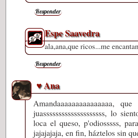
Responder
Espe Saavedra
ala,ana,que ricos...me encantan.
Responder
♥ Ana
Amandaaaaaaaaaaaaaaa, que 
juassssssssssssssssssss, lo si
loca el queso, p'odiosssss, par
jajajajaja, en fin, háztelos sin qu