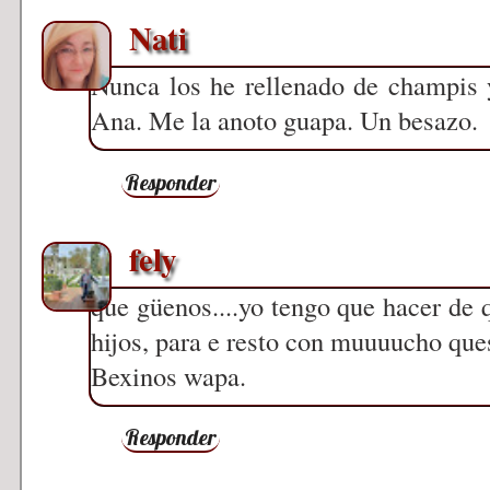
Nati
Nunca los he rellenado de champis 
Ana. Me la anoto guapa. Un besazo.
Responder
fely
que güenos....yo tengo que hacer de q
hijos, para e resto con muuuucho ques
Bexinos wapa.
Responder