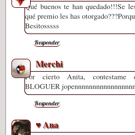
Qué buenos te han quedado!!!Se les 
qué premio les has otorgado???Porque 
Besitosssss
Responder
Merchi
Por cierto Anita, contesta
BLOGUER jopennnnnnnnnnnnnnnnn
Responder
♥ Ana