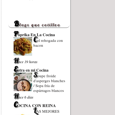
B
logs que cotilleo
P
aprika En La Cocina
C
ol rehogada con
bacon
H
ace 19 horas
E
ntra en mi Cocina
S
oupe froide
d'asperges blanches
/ Sopa fría de
espárragos blancos
H
ace 6 días
C
OCINA CON REINA
L
AS MEJORES