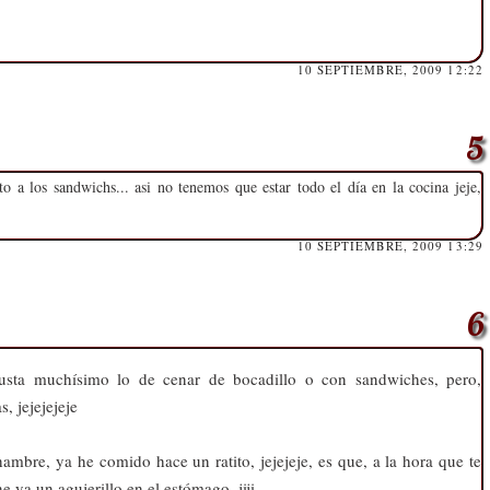
10 SEPTIEMBRE, 2009 12:22
o a los sandwichs... asi no tenemos que estar todo el día en la cocina jeje,
10 SEPTIEMBRE, 2009 13:29
sta muchísimo lo de cenar de bocadillo o con sandwiches, pero,
, jejejejeje
ambre, ya he comido hace un ratito, jejejeje, es que, a la hora que te
e ya un agujerillo en el estómago, jiji