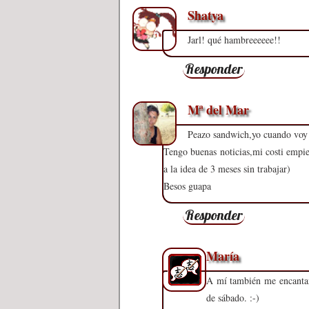
Shatya
Jarl! qué hambreeeeee!!
Responder
Mª del Mar
Peazo sandwich,yo cuando voy a
Tengo buenas noticias,mi costi empiez
a la idea de 3 meses sin trabajar)
Besos guapa
Responder
María
A mí también me encantan 
de sábado. :-)