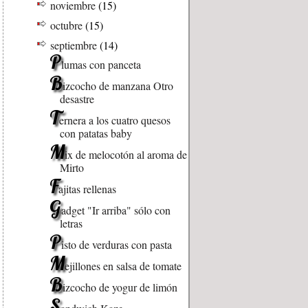
noviembre
(15)
octubre
(15)
septiembre
(14)
P
lumas con panceta
B
izcocho de manzana Otro
desastre
T
ernera a los cuatro quesos
con patatas baby
M
ix de melocotón al aroma de
Mirto
F
ajitas rellenas
G
adget "Ir arriba" sólo con
letras
P
isto de verduras con pasta
M
ejillones en salsa de tomate
B
izcocho de yogur de limón
S