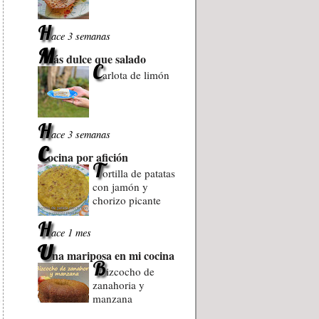
H
ace 3 semanas
M
ás dulce que salado
C
arlota de limón
H
ace 3 semanas
C
ocina por afición
T
ortilla de patatas
con jamón y
chorizo picante
H
ace 1 mes
U
na mariposa en mi cocina
B
izcocho de
zanahoria y
manzana