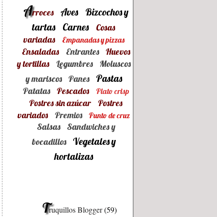
A
Aves
Bizcochos y
rroces
tartas
Carnes
Cosas
variadas
Empanadas y pizzas
Ensaladas
Entrantes
Huevos
y tortillas
Legumbres
Moluscos
Pastas
y mariscos
Panes
Patatas
Pescados
Plato crisp
Postres sin azúcar
Postres
variados
Premios
Punto de cruz
Salsas
Sandwiches y
Vegetales y
bocadillos
hortalizas
T
ruquillos Blogger
(59)