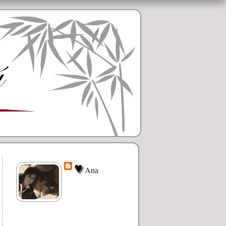
♥
Ana