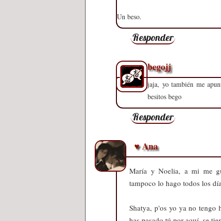
Un beso.
Responder
begojj
jaja, yo también me apunt
besitos bego
Responder
♥ Ana
María y Noelia, a mi me gu
tampoco lo hago todos los días
Shatya, p'os yo ya no tengo h
has pasado tú por aquí, se tien