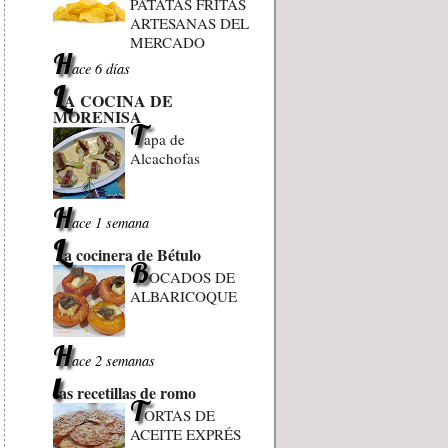
PATATAS FRITAS
ARTESANAS DEL
MERCADO
H
ace 6 días
L
A COCINA DE
MORENISA
T
apa de
Alcachofas
H
ace 1 semana
L
a cocinera de Bétulo
B
OCADOS DE
ALBARICOQUE
H
ace 2 semanas
l
as recetillas de romo
T
ORTAS DE
ACEITE EXPRÉS