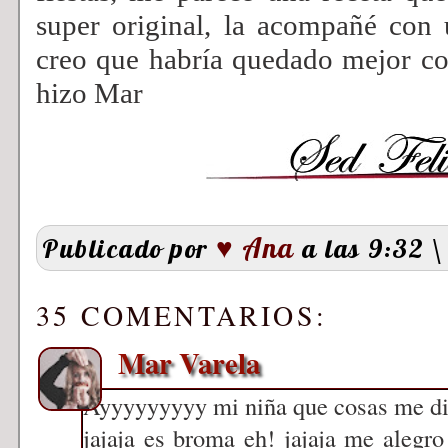
super original, la acompañé con u
creo que habría quedado mejor co
hizo Mar
♥ Ana
Publicado por
a las 9:32
\
35 COMENTARIOS:
Mar Varela
Ayyyyyyyyy mi niña que cosas me dic
jajaja es broma eh! jajaja me alegr